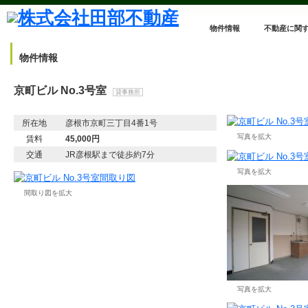
物件情報
不動産に関
物件情報
京町ビル No.3号室
貸事務所
所在地
彦根市京町三丁目4番1号
写真を拡大
賃料
45,000円
交通
JR彦根駅まで徒歩約7分
写真を拡大
間取り図を拡大
写真を拡大