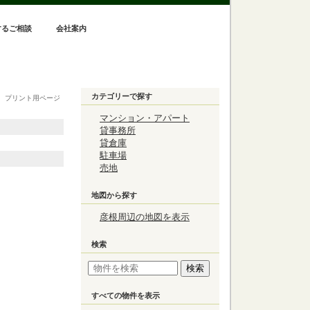
するご相談
会社案内
カテゴリーで探す
プリント用ページ
マンション・アパート
貸事務所
貸倉庫
駐車場
売地
地図から探す
彦根周辺の地図を表示
検索
すべての物件を表示